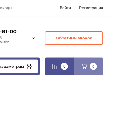
окоды
Войти
Регистрация
-81-00
00
Обратный звонок
нлайн
параметрам
0
0