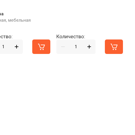
на
ная, мебельная
ство:
Количество: