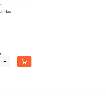
б.
ek Нео
: