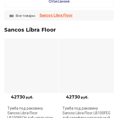
Описание
Sancos Libra Floor
Все товары:
Sancos Libra Floor
42730
42730
руб.
руб.
Тумба под раковину
Тумба под раковину
Sancos Libra Floor
Sancos Libra Floor LB100FEG
LB100FECH дуб чарльстон
дуб галифакс натуральный