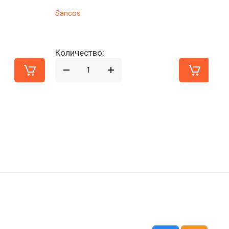
Sancos
Sa
Количество:
Ко