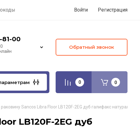
окоды
Войти
Регистрация
-81-00
00
Обратный звонок
нлайн
параметрам
0
0
 раковину Sancos Libra Floor LB120F-2EG дуб галифакс натуральный
loor LB120F-2EG дуб