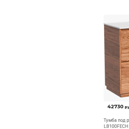
42730
ру
Тумба под р
LB100FECH 