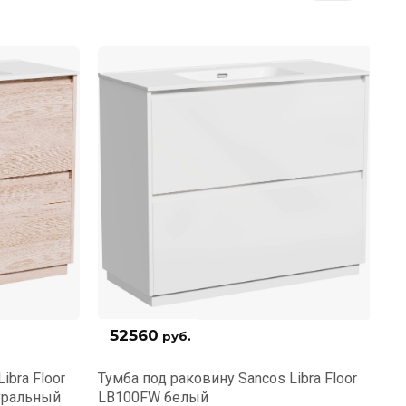
52560
руб.
ibra Floor
Тумба под раковину Sancos Libra Floor
Ту
уральный
LB100FW белый
LB