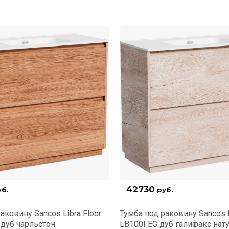
42730
б.
руб.
аковину Sancos Libra Floor
Тумба под раковину Sancos L
дуб чарльстон
LB100FEG дуб галифакс нат