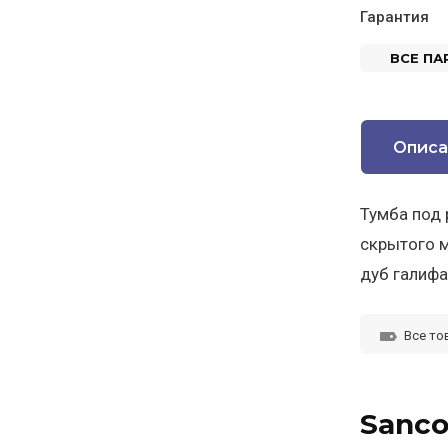
Гарантия
ВСЕ П
Описа
Тумба под 
скрытого м
дуб галифа
Все то
Sanco