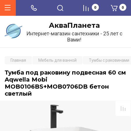
0
0
АкваПланета
Интернет-магазин сантехники - 25 лет с
Вами!
Главная
Мебель для ванной
Тумбы с раковинами
Тумба под раковину подвесная 60 см
Aqwella Mobi
MOB0106BS+MOB0706DB бетон
светлый