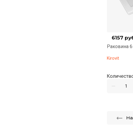
6157
руб
Раковина 61
Kirovit
Количество
На