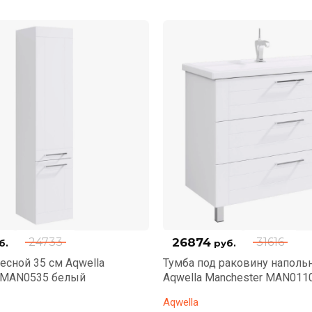
26874
24733
31616
б.
руб.
есной 35 см Aqwella
Тумба под раковину напольн
 MAN0535 белый
Aqwella Manchester MAN011
Aqwella