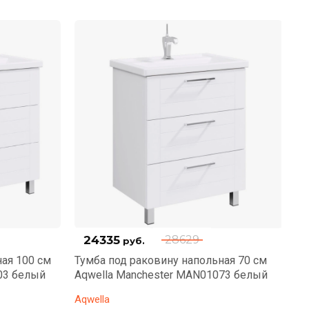
24335
28629
руб.
ая 100 см
Тумба под раковину напольная 70 см
Ту
03 белый
Aqwella Manchester MAN01073 белый
Aq
Aqwella
Aq