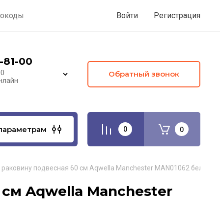
окоды
Войти
Регистрация
-81-00
00
Обратный звонок
нлайн
параметрам
0
0
 раковину подвесная 60 см Aqwella Manchester MAN01062 белый
см Aqwella Manchester