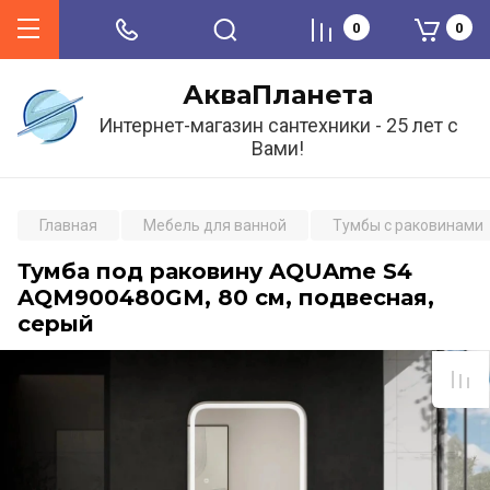
0
0
АкваПланета
Интернет-магазин сантехники - 25 лет с
Вами!
Главная
Мебель для ванной
Тумбы с раковинами
Тумба под раковину AQUAme S4
AQM900480GM, 80 см, подвесная,
серый