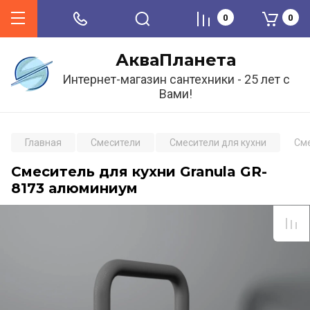
0
0
АкваПланета
Интернет-магазин сантехники - 25 лет с
Вами!
Главная
Смесители
Смесители для кухни
Сме
Смеситель для кухни Granula GR-
8173 алюминиум