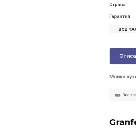
Страна
Гарантия
ВСЕ П
Описа
Мойка кух
Все то
Granf