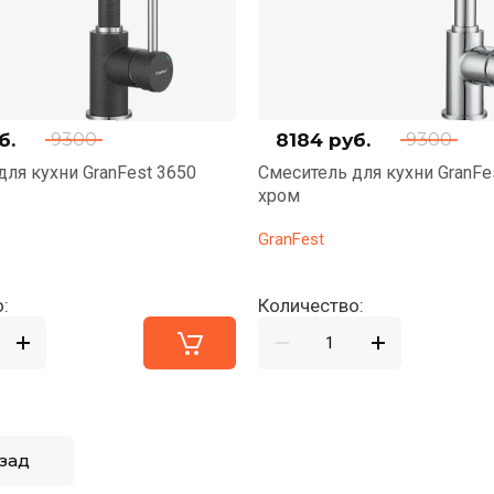
б.
8184
руб.
9300
9300
для кухни GranFest 3650
Смеситель для кухни GranFe
хром
GranFest
:
Количество:
зад