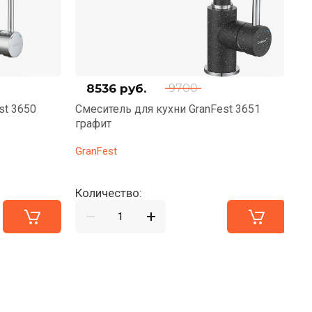
8536
руб.
9700
st 3650
Смеситель для кухни GranFest 3651
См
графит
х
GranFest
Gr
Количество:
Ко