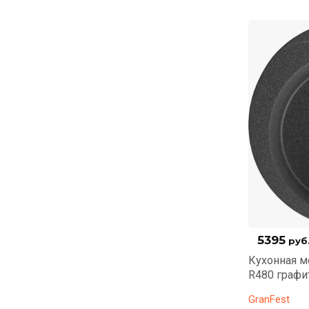
5395
руб
Кухонная м
R480 графи
GranFest