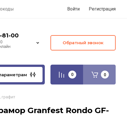
окоды
Войти
Регистрация
-81-00
00
Обратный звонок
нлайн
параметрам
0
0
L графит
амор Granfest Rondo GF-