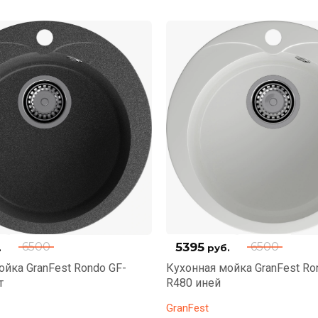
5395
6500
6500
.
руб.
ойка GranFest Rondo GF-
Кухонная мойка GranFest Ro
т
R480 иней
GranFest