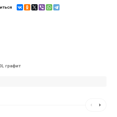
иться
0L графит