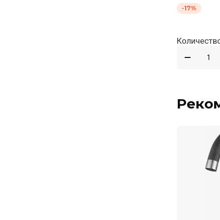
-17%
Количество
Реко