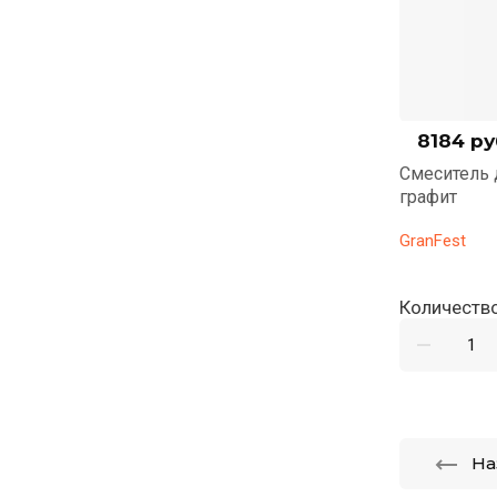
12320
руб.
8184
ру
14000
Смеситель для кухни GranFest 3611
Смеситель 
хром
графит
GranFest
GranFest
Количество:
Количество
На