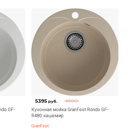
5395
6500
руб.
ndo GF-
Кухонная мойка GranFest Rondo GF-
Ку
R480 кашемир
R4
GranFest
Gr