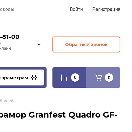
окоды
Войти
Регистрация
-81-00
00
Обратный звонок
нлайн
параметрам
0
0
0L иней
амор Granfest Quadro GF-