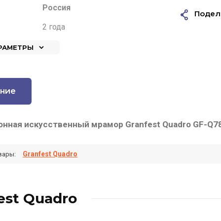
Россия
Подел
2 года
АРАМЕТРЫ
ние
онная искусственный мрамор Granfest Quadro GF-Q7
Granfest Quadro
вары:
est Quadro