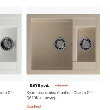
9379
11300
руб.
adro GF-
Кухонная мойка GranFest Quadro GF-
Ку
Q610K кашемир
Q6
GranFest
Gr