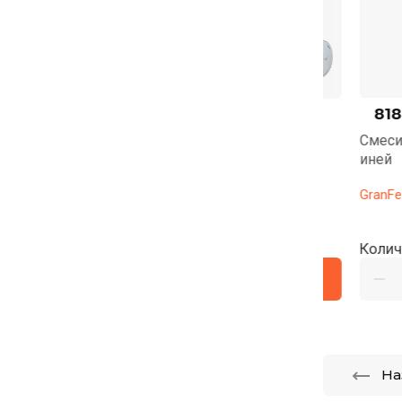
12320
руб.
8184
ру
14000
Смеситель для кухни GranFest 3611
Смеситель 
хром
иней
GranFest
GranFest
Количество:
Количество
На