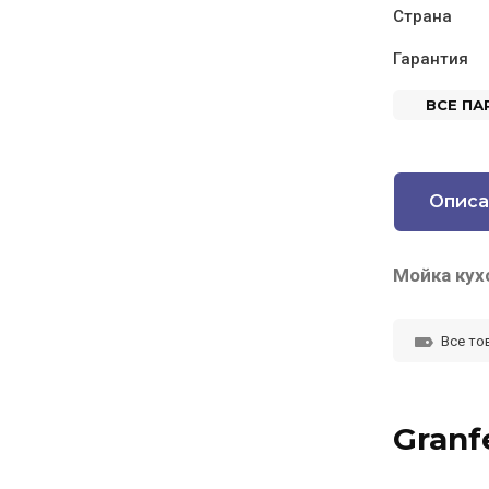
Страна
Гарантия
ВСЕ П
Описа
Мойка кух
Все то
Granf