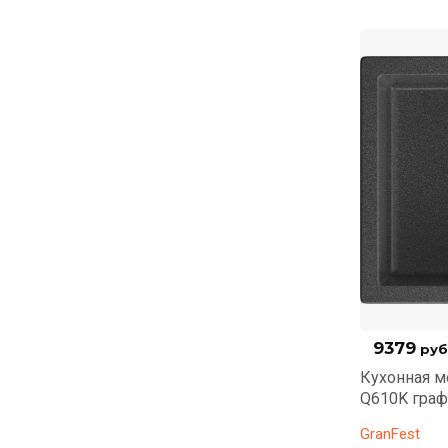
9379
руб
Кухонная мо
Q610K граф
GranFest