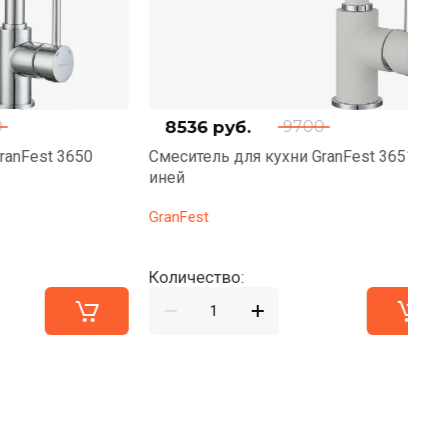
8536
руб.
9700
st 3650
Смеситель для кухни GranFest 3651
См
иней
х
GranFest
Gr
Количество:
Ко