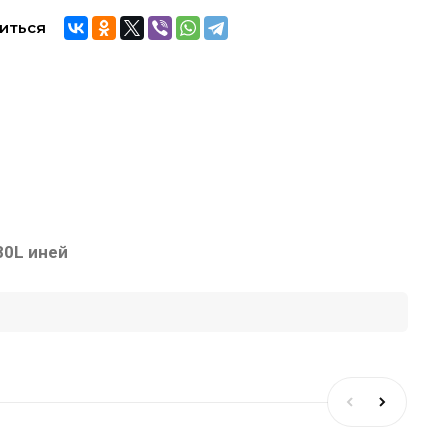
иться
80L иней