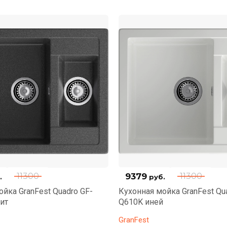
9379
11300
11300
.
руб.
йка GranFest Quadro GF-
Кухонная мойка GranFest Qu
ит
Q610K иней
GranFest