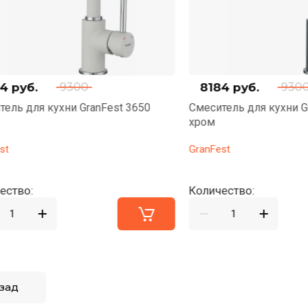
б.
8184
руб.
9300
9300
для кухни GranFest 3650
Смеситель для кухни GranFe
хром
GranFest
:
Количество:
зад