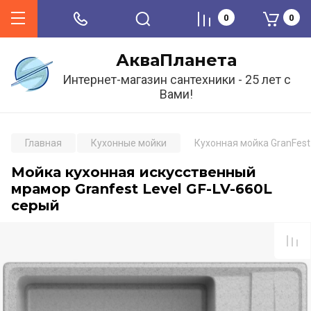
0
0
АкваПланета
Интернет-магазин сантехники - 25 лет с
Вами!
Главная
Кухонные мойки
Кухонная мойка GranFest 
Мойка кухонная искусственный
мрамор Granfest Level GF-LV-660L
серый