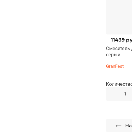
7215
руб.
11439
ру
8199
Смеситель для кухни GranFest Z-5411
Смеситель 
нержавейка
серый
GranFest
GranFest
Количество:
Количество
На