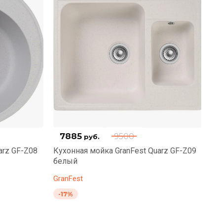
7885
9500
руб.
arz GF-Z08
Кухонная мойка GranFest Quarz GF-Z09
Ку
белый
п
GranFest
Gr
-17%
-