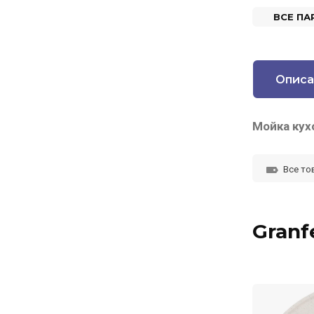
ВСЕ П
Описа
Мойка кух
Все то
Granf