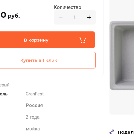
Количество:
00
руб.
В корзину
Купить в 1 клик
серый
ель
GranFest
Россия
2 года
мойка
Подел