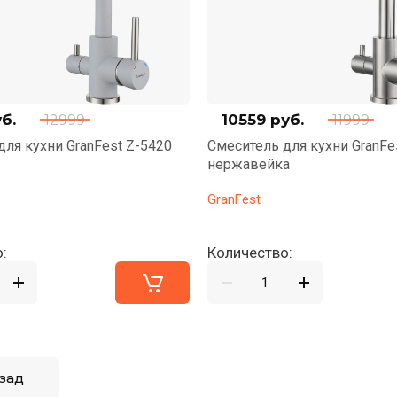
б.
10559
руб.
12999
11999
для кухни GranFest Z-5420
Смеситель для кухни GranFe
нержавейка
GranFest
:
Количество:
зад