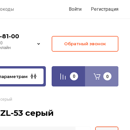
окоды
Войти
Регистрация
-81-00
00
Обратный звонок
нлайн
параметрам
0
0
 серый
-ZL-53 серый