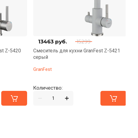
13463
руб.
15299
st Z-5420
Смеситель для кухни GranFest Z-5421
См
серый
н
GranFest
Gr
Количество:
Ко