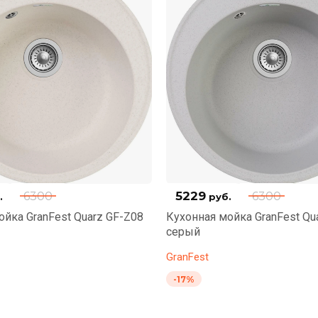
5229
6300
6300
.
руб.
ойка GranFest Quarz GF-Z08
Кухонная мойка GranFest Qu
серый
GranFest
-17%