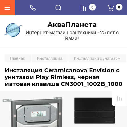
0
0
АкваПланета
Интернет-магазин сантехники - 25 лет с
Вами!
Главная
Инсталляции
Инсталляция с унитазом
Инсталяция Ceramicanova Envision с
унитазом Play Rimless, черная
матовая клавиша CN3001_1002B_1000