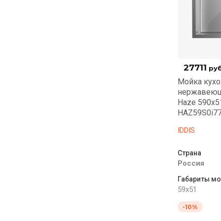
27711
руб
Мойка кухо
нержавеющ
Haze 590x5
HAZ59S0i7
IDDIS
Страна
Россия
Габариты мо
59x51
-10%