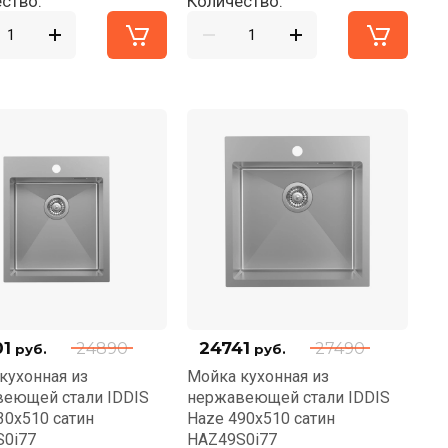
ство:
Количество:
01
24741
24890
27490
руб.
руб.
кухонная из
Мойка кухонная из
еющей стали IDDIS
нержавеющей стали IDDIS
30x510 сатин
Haze 490x510 сатин
0i77
HAZ49S0i77