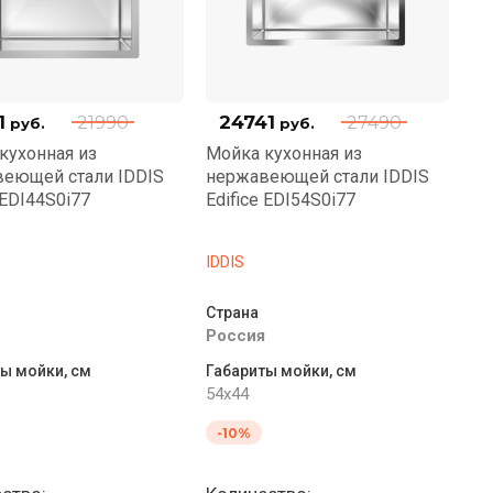
1
24741
21990
27490
руб.
руб.
кухонная из
Мойка кухонная из
еющей стали IDDIS
нержавеющей стали IDDIS
 EDI44S0i77
Edifice EDI54S0i77
IDDIS
Страна
Россия
ы мойки, см
Габариты мойки, см
54x44
-10%