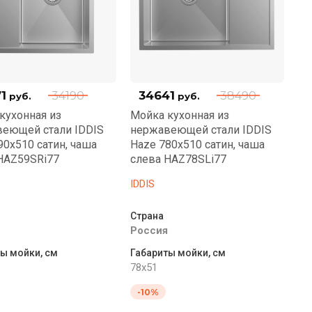
1
34641
34190
38490
руб.
руб.
кухонная из
Мойка кухонная из
еющей стали IDDIS
нержавеющей стали IDDIS
90x510 сатин, чаша
Haze 780x510 сатин, чаша
HAZ59SRi77
слева HAZ78SLi77
IDDIS
Страна
Россия
ы мойки, см
Габариты мойки, см
78x51
-10%