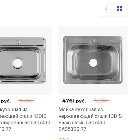
4761
5390
5290
руб.
руб.
кухонная из
Мойка кухонная из
еющей стали IDDIS
нержавеющей стали IDDIS
полированная 530x430
Basic сатин 530x430
0i77
BAS53S0i77