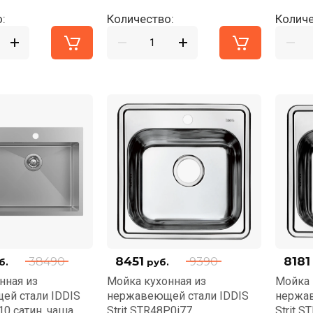
:
Количество:
Количе
8451
8181
38490
9390
б.
руб.
нная из
Мойка кухонная из
Мойка 
ей стали IDDIS
нержавеющей стали IDDIS
нержав
10 сатин, чаша
Strit STR48P0i77
Strit S