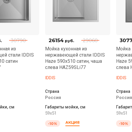
26154
3077
30790
29060
.
руб.
нная из
Мойка кухонная из
Мойка 
ей стали IDDIS
нержавеющей стали IDDIS
нержав
10 сатин
Haze 590x510 сатин, чаша
Haze 5
7
слева HAZ59SLi77
слева 
IDDIS
IDDIS
Страна
Страна
Россия
Россия
йки, см
Габариты мойки, см
Габарит
59x51
59x51
АКЦИЯ
-10%
-10%