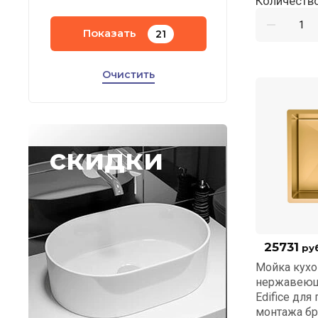
Количество
Показать
21
Очистить
скидки
25731
руб
Мойка кухо
нержавеющ
Edifice для
монтажа бр