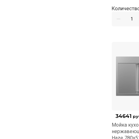
Количество
34641
ру
Мойка кухо
нержавеющ
Haze 780x5