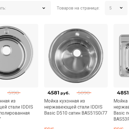
ть:
Товаров на странице:
4581
4851
5190
5090
.
руб.
нная из
Мойка кухонная из
Мойка 
ей стали IDDIS
нержавеющей стали IDDIS
нержав
 полированная
Basic D510 сатин BAS51S0i77
Basic 
7
BAS53P