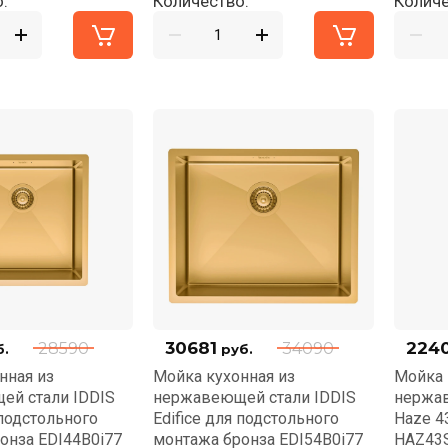
:
Количество:
Количе
30681
224
28590
34090
.
руб.
нная из
Мойка кухонная из
Мойка 
ей стали IDDIS
нержавеющей стали IDDIS
нержав
 подстольного
Edifice для подстольного
Haze 4
онза EDI44B0i77
монтажа бронза EDI54B0i77
HAZ43S