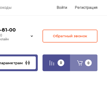
окоды
Войти
Регистрация
-81-00
00
Обратный звонок
нлайн
параметрам
0
0