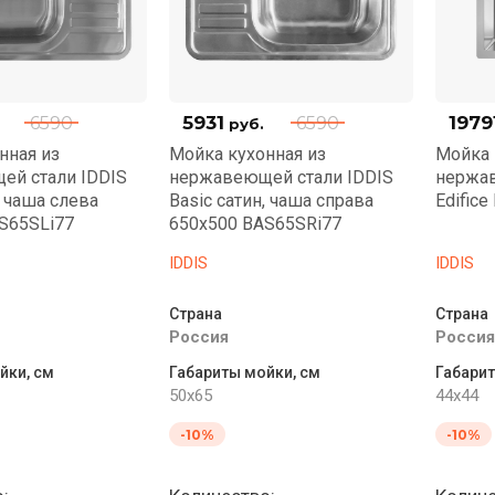
5931
1979
6590
6590
руб.
нная из
Мойка кухонная из
Мойка 
ей стали IDDIS
нержавеющей стали IDDIS
нержав
, чаша слева
Basic сатин, чаша справа
Edifice
S65SLi77
650x500 BAS65SRi77
IDDIS
IDDIS
Страна
Страна
Россия
Россия
йки, см
Габариты мойки, см
Габарит
50x65
44x44
-10%
-10%