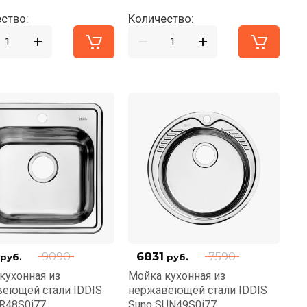
ство:
Количество:
6831
9090
7590
руб.
руб.
кухонная из
Мойка кухонная из
еющей стали IDDIS
нержавеющей стали IDDIS
TR48S0i77
Suno SUN49S0i77