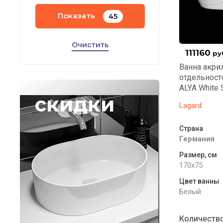
Показать
45
Очистить
111160
ру
Ванна акри
отдельнос
ALYA White 
скидки
Lagard
Страна
Германия
Размер, см
170x75
Цвет ванны
Белый
Количество