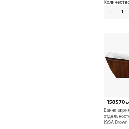
Количество
158570
р
Ванна акри
отдельнос
ISSA Brown