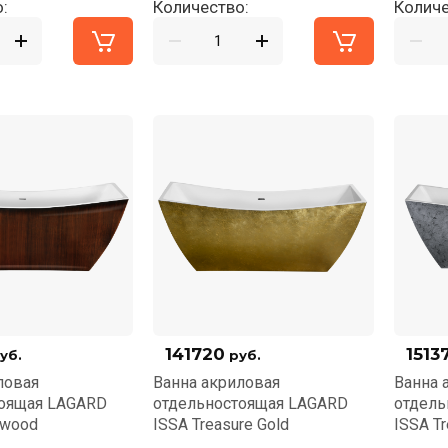
:
Количество:
Количе
141720
1513
уб.
руб.
ловая
Ванна акриловая
Ванна 
тоящая LAGARD
отдельностоящая LAGARD
отдель
 wood
ISSA Treasure Gold
ISSA Tr