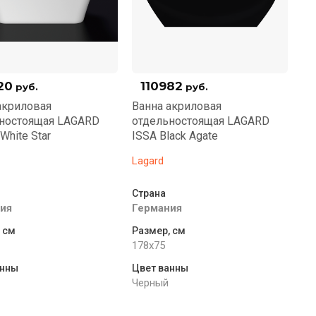
20
110982
руб.
руб.
акриловая
Ванна акриловая
ностоящая LAGARD
отдельностоящая LAGARD
White Star
ISSA Black Agate
Lagard
Страна
ия
Германия
 см
Размер, см
178x75
анны
Цвет ванны
Черный