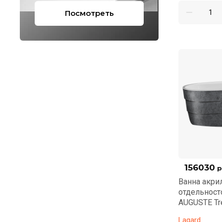
Посмотреть
156030
р
Ванна акри
отдельнос
AUGUSTE Tre
Lagard