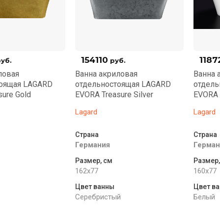
154110
1187
уб.
руб.
ловая
Ванна акриловая
Ванна 
тоящая LAGARD
отдельностоящая LAGARD
отдель
ure Gold
EVORA Treasure Silver
EVORA 
Lagard
Lagard
Страна
Страна
Германия
Герман
Размер, см
Размер,
162x77
160x77
Цвет ванны
Цвет в
Серебристый
Белый