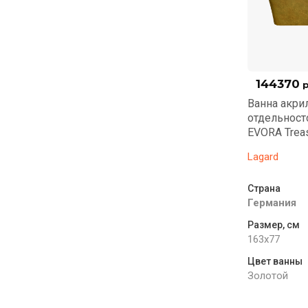
144370
р
Ванна акри
отдельнос
EVORA Treas
Lagard
Страна
Германия
Размер, см
163x77
Цвет ванны
Золотой