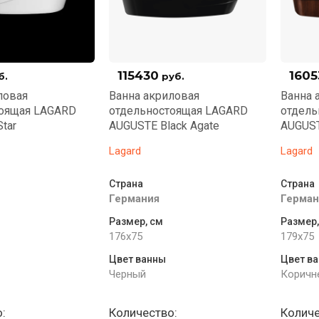
115430
1605
б.
руб.
ловая
Ванна акриловая
Ванна 
тоящая LAGARD
отдельностоящая LAGARD
отдель
Star
AUGUSTE Black Agate
AUGUST
Lagard
Lagard
Страна
Страна
Германия
Герман
Размер, см
Размер,
176x75
179x75
Цвет ванны
Цвет в
Черный
Коричн
:
Количество:
Количе