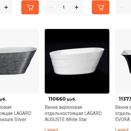
110660
1137
уб.
руб.
ловая
Ванна акриловая
Ванна 
тоящая LAGARD
отдельностоящая LAGARD
отдель
asure Silver
AUGUSTE White Star
EVORA 
Lagard
Lagard