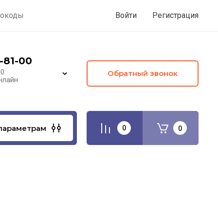
окоды
Войти
Регистрация
-81-00
00
Обратный звонок
нлайн
параметрам
0
0