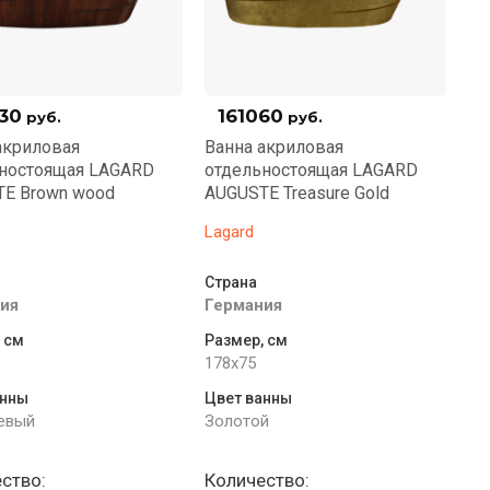
30
161060
руб.
руб.
акриловая
Ванна акриловая
ностоящая LAGARD
отдельностоящая LAGARD
E Brown wood
AUGUSTE Treasure Gold
Lagard
Страна
ия
Германия
 см
Размер, см
178x75
анны
Цвет ванны
евый
Золотой
ство:
Количество: