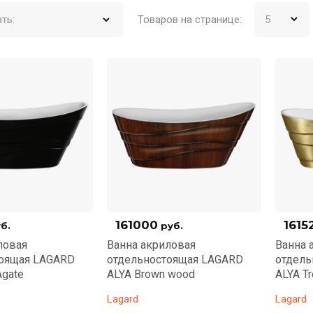
ть:
Товаров на странице:
161000
1615
б.
руб.
ловая
Ванна акриловая
Ванна 
тоящая LAGARD
отдельностоящая LAGARD
отдель
Agate
ALYA Brown wood
ALYA Tr
Lagard
Lagard