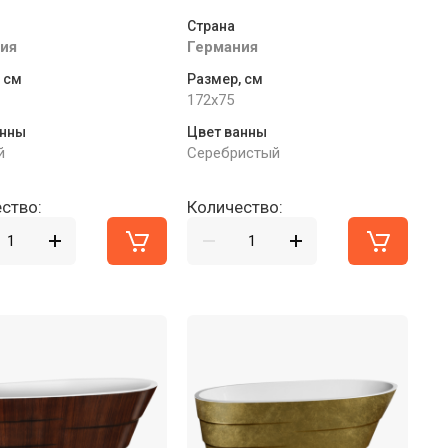
Страна
ия
Германия
 см
Размер, см
172x75
анны
Цвет ванны
й
Серебристый
ство:
Количество: